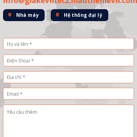
info@giakevntecz.mauthemevn.co
Nhà máy
Hệ thống đại lý