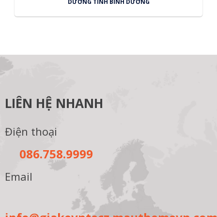
DƯƠNG TỈNH BÌNH DƯƠNG
LIÊN HỆ NHANH
Điện thoại
086.758.9999
Email