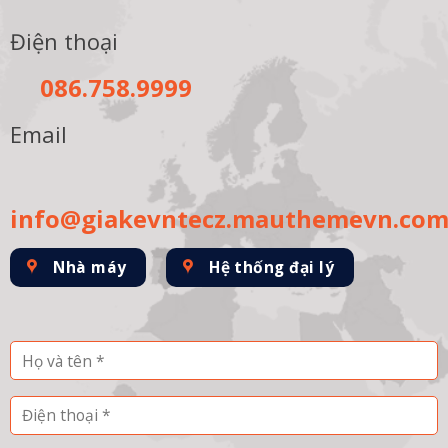
Điện thoại
086.758.9999
Email
info@giakevntecz.mauthemevn.co
Nhà máy
Hệ thống đại lý