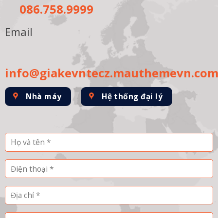
086.758.9999
Email
info@giakevntecz.mauthemevn.co
Nhà máy
Hệ thống đại lý