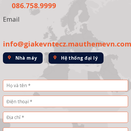
086.758.9999
Email
info@giakevntecz.mauthemevn.co
Nhà máy
Hệ thống đại lý