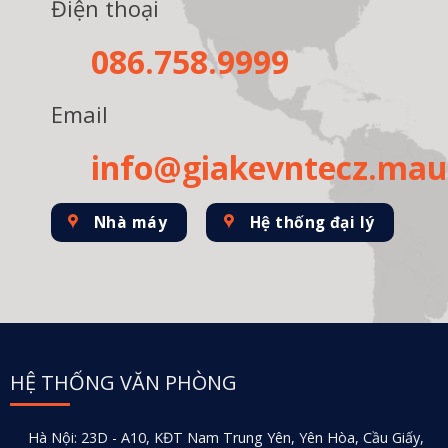
Điện thoại
086.758.9999
Email
info@giakevntecz.ma
Nhà máy
Hệ thống đại lý
HỆ THỐNG VĂN PHÒNG
Hà Nội: 23D - A10, KĐT Nam Trung Yên, Yên Hòa, Cầu Giấy,