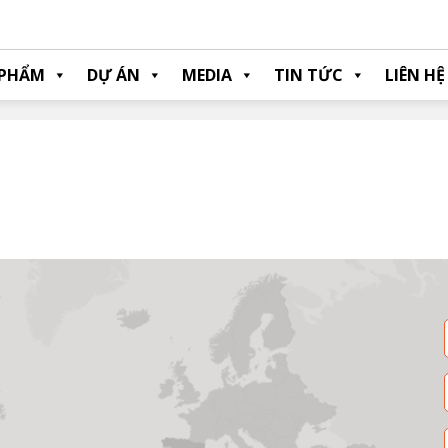
 PHẨM
DỰ ÁN
MEDIA
TIN TỨC
LIÊN HỆ