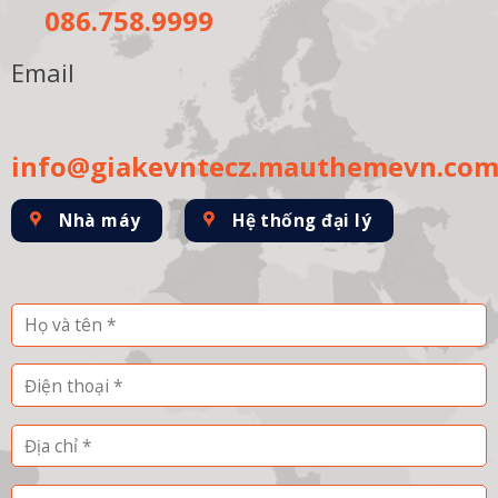
086.758.9999
Email
info@giakevntecz.mauthemevn.co
Nhà máy
Hệ thống đại lý