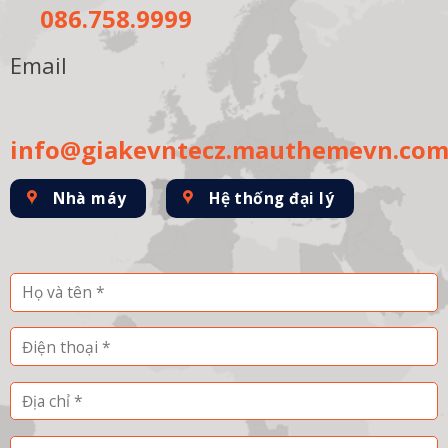
086.758.9999
Email
info@giakevntecz.mauthemevn.co
Nhà máy
Hệ thống đại lý