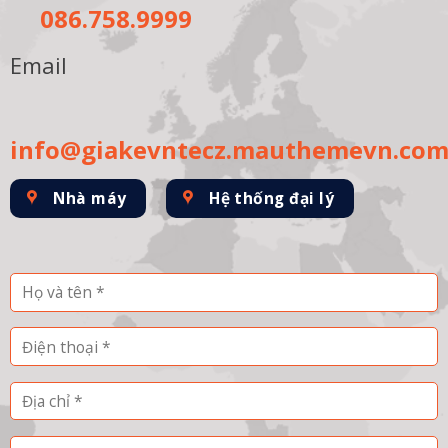
086.758.9999
Email
info@giakevntecz.mauthemevn.co
Nhà máy
Hệ thống đại lý