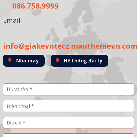
086.758.9999
Email
info@giakevntecz.mauthemevn.co
Nhà máy
Hệ thống đại lý