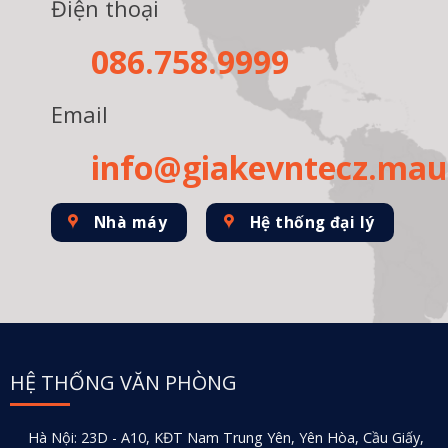
Điện thoại
086.758.9999
Email
info@giakevntecz.ma
Nhà máy
Hệ thống đại lý
HỆ THỐNG VĂN PHÒNG
Hà Nội: 23D - A10, KĐT Nam Trung Yên, Yên Hòa, Cầu Giấy,