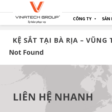
Skip
to
content
CÔNG TY
SẢN
KỆ SẮT TẠI BÀ RỊA – VŨNG
Not Found
LIÊN HỆ NHANH