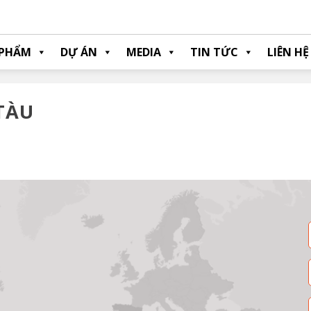
 PHẨM
DỰ ÁN
MEDIA
TIN TỨC
LIÊN HỆ
 TÀU