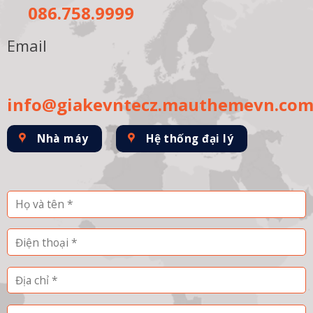
086.758.9999
Email
info@giakevntecz.mauthemevn.co
Nhà máy
Hệ thống đại lý