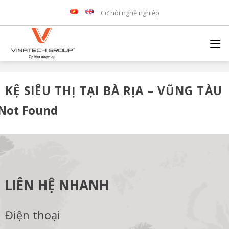
Skip
Cơ hội nghề nghiệp
to
content
KỆ SIÊU THỊ TẠI BÀ RỊA – VŨNG TÀU
Not Found
LIÊN HỆ NHANH
Điện thoại