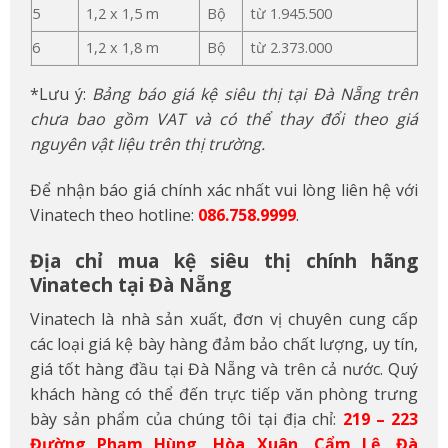
5
1,2 x 1,5 m
Bộ
từ 1.945.500
6
1,2 x 1,8 m
Bộ
từ 2.373.000
*Lưu ý:
Bảng báo giá kệ siêu thị tại Đà Nẵng trên
chưa bao gồm VAT và có thể thay đổi theo giá
nguyên vật liệu trên thị trường.
Để nhận báo giá chính xác nhất vui lòng liên hệ với
Vinatech theo hotline:
086.758.9999
.
Địa chỉ mua kệ siêu thị chính hãng
Vinatech tại Đà Nẵng
Vinatech là nhà sản xuất, đơn vị chuyên cung cấp
các loại giá kệ bày hàng đảm bảo chất lượng, uy tín,
giá tốt hàng đầu tại Đà Nẵng và trên cả nước. Quý
khách hàng có thể đến trực tiếp văn phòng trưng
bày sản phẩm của chúng tôi tại địa chỉ:
219 – 223
Đường Phạm Hùng, Hòa Xuân, Cẩm Lệ, Đà