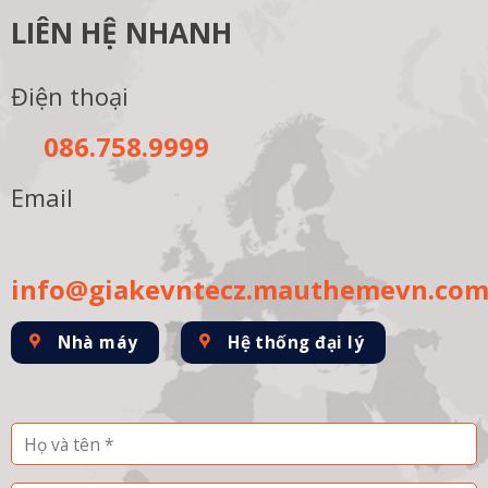
LIÊN HỆ NHANH
Điện thoại
086.758.9999
Email
info@giakevntecz.mauthemevn.co
Nhà máy
Hệ thống đại lý