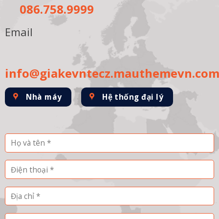
086.758.9999
Email
info@giakevntecz.mauthemevn.co
Nhà máy
Hệ thống đại lý