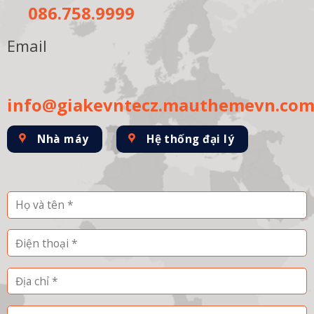
086.758.9999
Email
info@giakevntecz.mauthemevn.co
Nhà máy
Hệ thống đại lý