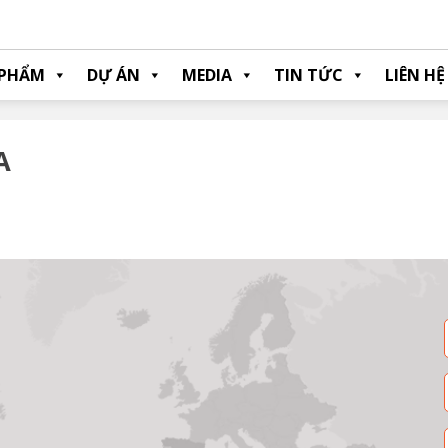
 PHẨM
DỰ ÁN
MEDIA
TIN TỨC
LIÊN HỆ
A