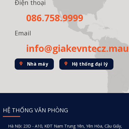
Điện thoại
086.758.9999
Email
info@giakevntecz.ma
Nhà máy
Hệ thống đại lý
HỆ THỐNG VĂN PHÒNG
Hà Nội: 23D - A10, KĐT Nam Trung Yên, Yên Hòa, Cầu Giấy,