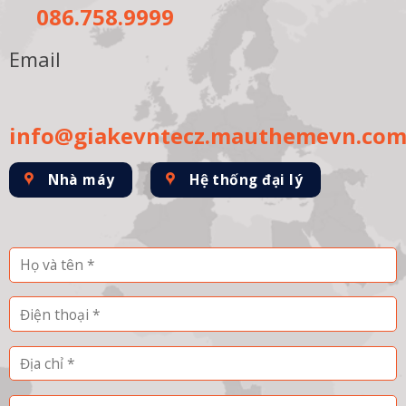
086.758.9999
Email
info@giakevntecz.mauthemevn.co
Nhà máy
Hệ thống đại lý