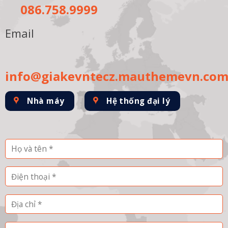
086.758.9999
Email
info@giakevntecz.mauthemevn.co
Nhà máy
Hệ thống đại lý