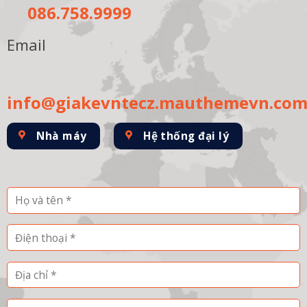
086.758.9999
Email
info@giakevntecz.mauthemevn.co
Nhà máy
Hệ thống đại lý