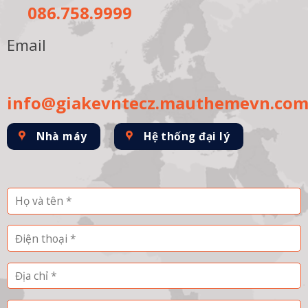
086.758.9999
Email
info@giakevntecz.mauthemevn.co
Nhà máy
Hệ thống đại lý