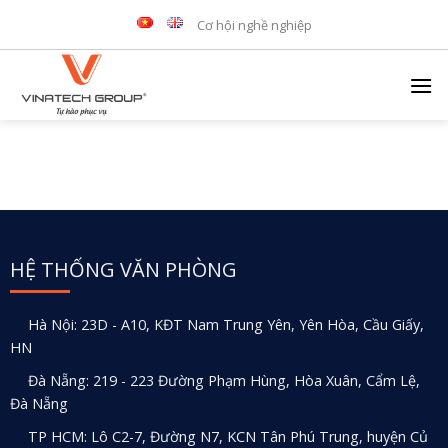
Skip
Cơ hội nghề nghiệp
to
content
HỆ THỐNG VĂN PHÒNG
Hà Nội: 23D - A10, KĐT Nam Trung Yên, Yên Hòa, Cầu Giấy,
HN
Đà Nẵng: 219 - 223 Đường Phạm Hùng, Hòa Xuân, Cẩm Lệ,
Đà Nẵng
TP HCM: Lô C2-7, Đường N7, KCN Tân Phú Trung, huyện Củ