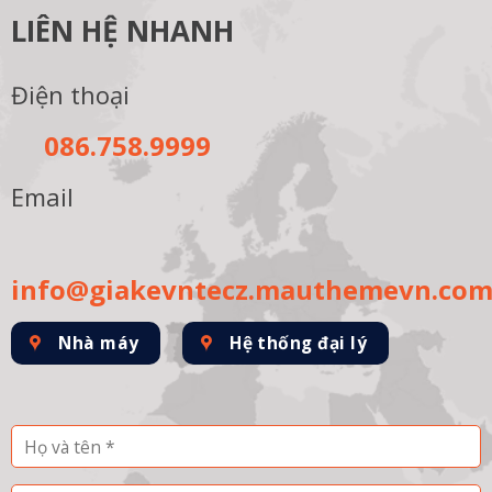
LIÊN HỆ NHANH
Điện thoại
086.758.9999
Email
info@giakevntecz.mauthemevn.co
Nhà máy
Hệ thống đại lý